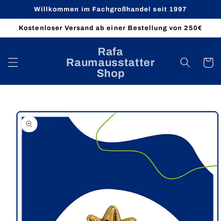
Direkt
Willkommen im Fachgroßhandel seit 1997
zum
Inhalt
Kostenloser Versand ab einer Bestellung von 250€
Rafa
Raumausstatter
Warenko
Shop
oduktinformationen
ringen