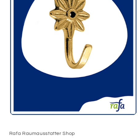
Medien
1
in
Modal
Rafa Raumausstatter Shop
öffnen