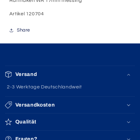
Raffhaken WA 17mm messing
17mm
17mm
messing
messing
Artikel 120704
Share
E
i
Versand
n
k
2-3 Werktage Deutschlandweit
l
a
Versandkosten
p
Qualität
p
b
Fragen?